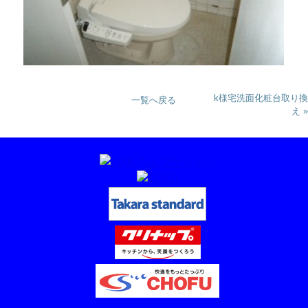
k様宅洗面化粧台取り換
一覧へ戻る
え »